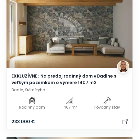
EXKLUZÍVNE : Na predaj rodinný dom v Badíne s
veľkým pozemkom o výmere 1407 m2
Badín, Krčméryho
Rodinný dom
1407 m²
Pôvodný stav
233 000 €