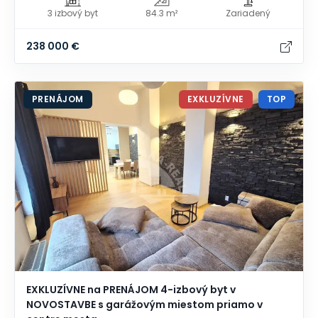
3 izbový byt
84.3 m²
Zariadený
238 000 €
PRENÁJOM
EXKLUZÍVNE
TOP
EXKLUZÍVNE na PRENÁJOM 4-izbový byt v
NOVOSTAVBE s garážovým miestom priamo v