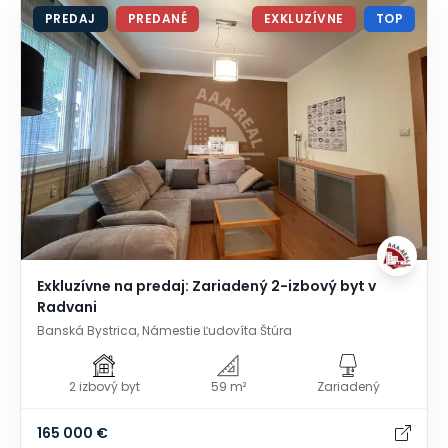
PREDAJ
PREDANÉ
EXKLUZÍVNE
TOP
Exkluzívne na predaj: Zariadený 2-izbový byt v
Radvani
Banská Bystrica, Námestie Ľudovíta Štúra
2 izbový byt
59 m²
Zariadený
165 000 €