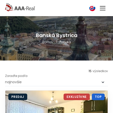
Banská Bystrica
/
Domov
Ponuka
15
výsledkov
Zoraďte podľa
PREDAJ
EXKLUZÍVNE
TOP