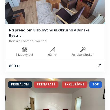
Na prenájom 3izb.byt na ul.Okružná v Banskej
Bystrici
Banská Bystrica, okružná
3 izbový byt
63 m²
Po rekonštrukcií
890 €
PRENÁJOM
PRENAJATÉ
EXKLUZÍVNE
TOP