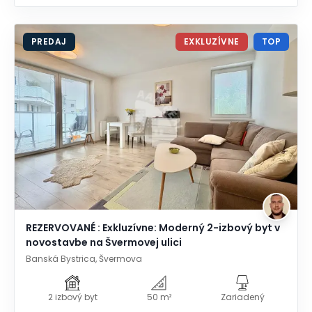
PREDAJ
EXKLUZÍVNE
TOP
REZERVOVANÉ : Exkluzívne: Moderný 2-izbový byt v
novostavbe na Švermovej ulici
Banská Bystrica, Švermova
2 izbový byt
50 m²
Zariadený